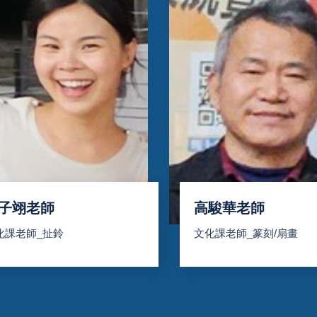
子翊老師
高駿華老師
化課老師_扯鈴
文化課老師_篆刻/扇畫