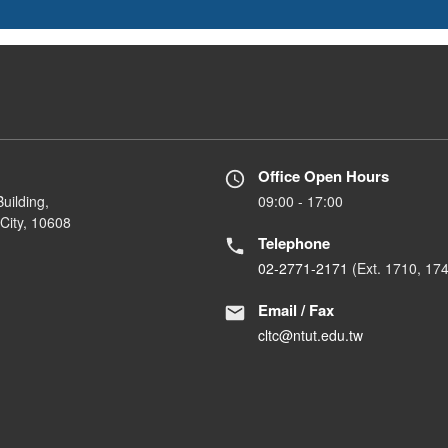
Office Open Hours
uilding,
09:00 - 17:00
City, 10608
Telephone
02-2771-2171
(Ext. 1710, 17
Email / Fax
cltc@ntut.edu.tw