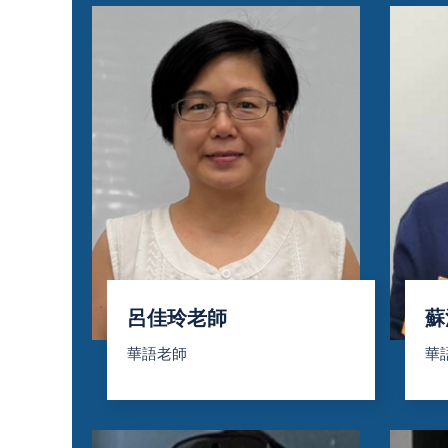
呂佳玲老師
蘇
華語老師
華