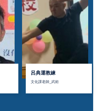
呂典運教練
文化課老師_武術