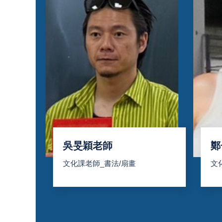
吳旻穎老師
鄭
文化課老師_書法/扇畫
文