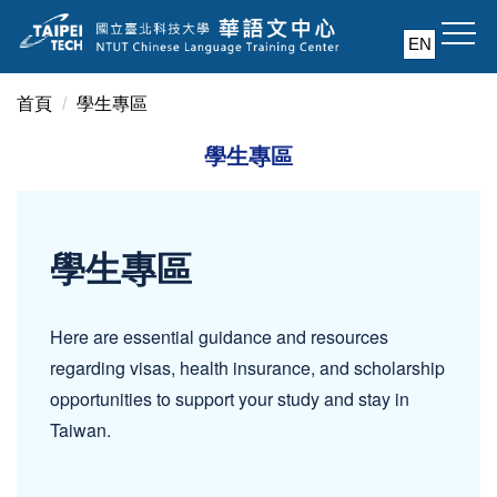
跳
到
EN
主
要
首頁
學生專區
內
容
學生專區
區
學生專區
Here are essential guidance and resources
regarding visas, health insurance, and scholarship
opportunities to support your study and stay in
Taiwan.