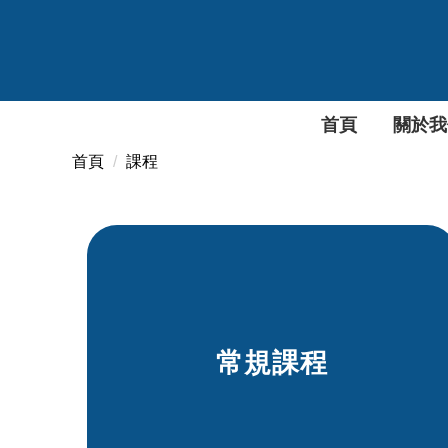
跳
到
主
要
內
首頁
關於我
容
區
首頁
課程
常規課程