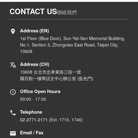
CONTACT US
聯絡我們
Address (EN)
1st Floor (Blue Door), Sun Yat-Sen Memorial Building,
No.1, Section 3, Zhongxiao East Road, Taipei City,
10608
Address (CH)
10608 台北市忠孝東路三段一號
國百館一樓華語文中心辦公室 (藍色門)
Office Open Hours
09:00 - 17:00
Telephone
02-2771-2171
(Ext. 1710, 1746)
Email / Fax