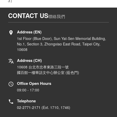
3）
CONTACT US
聯絡我們
Address (EN)
1st Floor (Blue Door), Sun Yat-Sen Memorial Building,
No.1, Section 3, Zhongxiao East Road, Taipei City,
10608
Address (CH)
10608 台北市忠孝東路三段一號
國百館一樓華語文中心辦公室 (藍色門)
Office Open Hours
09:00 - 17:00
Telephone
02-2771-2171
(Ext. 1710, 1746)