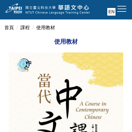
跳
到
EN
主
要
首頁
課程
使用教材
內
容
使用教材
區