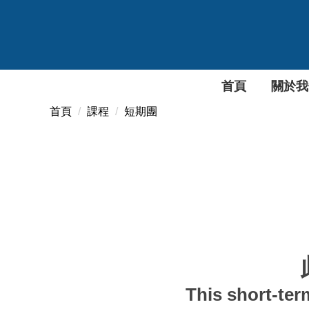
跳
到
主
要
內
首頁
關於我
容
區
首頁
課程
短期團
This short-ter