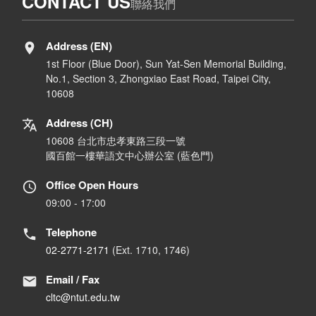
CONTACT US
聯絡我們
Address (EN)
1st Floor (Blue Door), Sun Yat-Sen Memorial Building,
No.1, Section 3, Zhongxiao East Road, Taipei City,
10608
Address (CH)
10608 台北市忠孝東路三段一號
國百館一樓華語文中心辦公室 (藍色門)
Office Open Hours
09:00 - 17:00
Telephone
02-2771-2171
(Ext. 1710, 1746)
Email / Fax
cltc@ntut.edu.tw