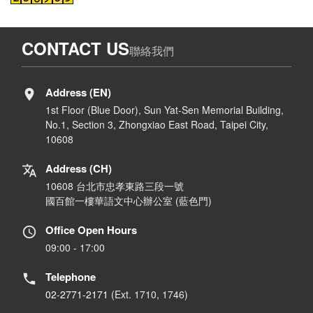
CONTACT US
聯絡我們
Address (EN)
1st Floor (Blue Door), Sun Yat-Sen Memorial Building,
No.1, Section 3, Zhongxiao East Road, Taipei City,
10608
Address (CH)
10608 台北市忠孝東路三段一號
國百館一樓華語文中心辦公室 (藍色門)
Office Open Hours
09:00 - 17:00
Telephone
02-2771-2171
(Ext. 1710, 1746)