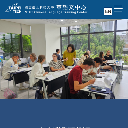
跳
EN
到
主
要
內
容
區