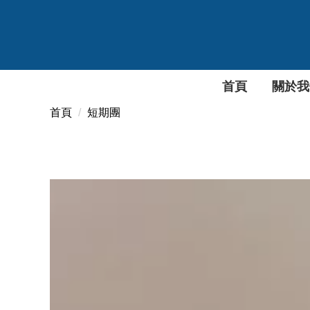
跳
到
主
要
內
首頁
關於我
容
首頁
短期團
區